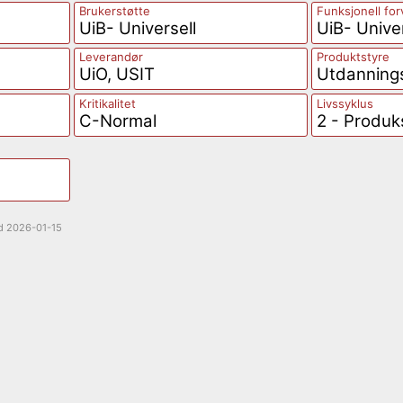
Brukerstøtte
Funksjonell for
UiB- Universell
UiB- Univer
Leverandør
Produktstyre
UiO, USIT
Utdannings
Kritikalitet
Livssyklus
C-Normal
2 - Produk
ed
2026-01-15