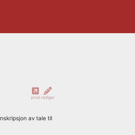
prod
rediger
kripsjon av tale til