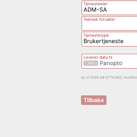
Tjenesteeier
ADM-SA
Teknisk forvalter
Tjenestetype
Brukertjeneste
Leverer data til
Panopto
TJ0831
as of
2026-08-07 14:46Z
, modifi
Tilbake