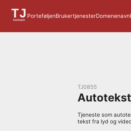
Porte­føljen
Bruker­tjenester
Domene­navn
TJ0855
Autoteks
Tjeneste som autotek
tekst fra lyd og video