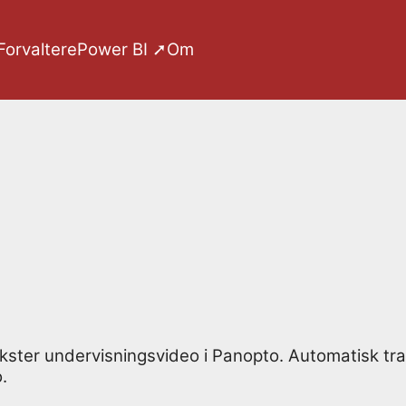
Forvaltere
Power BI ➚
Om
t
ster undervisningsvideo i Panopto. Automatisk trans
.