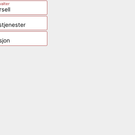
valter
sell
tjenester
sjon