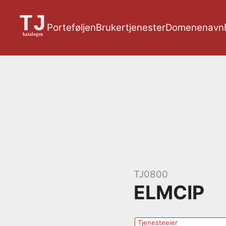
Porte­føljen
Bruker­tjenester
Domene­navn
TJ0800
ELMCIP
Tjenesteeier