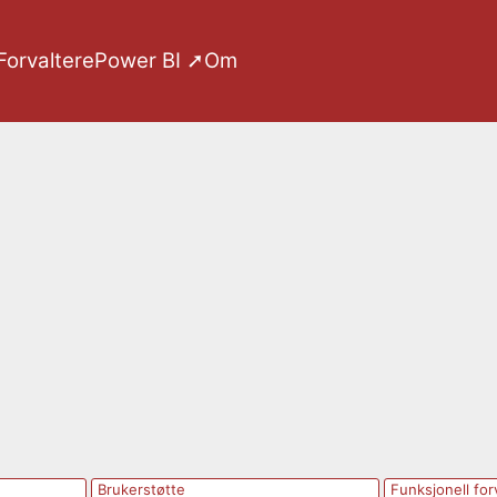
Forvaltere
Power BI ➚
Om
Brukerstøtte
Funksjonell for