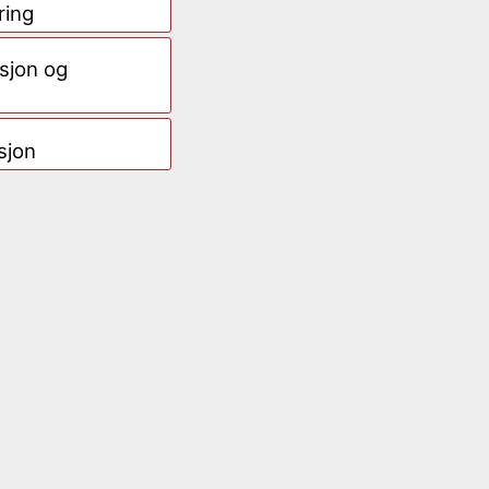
ring
sjon og
sjon