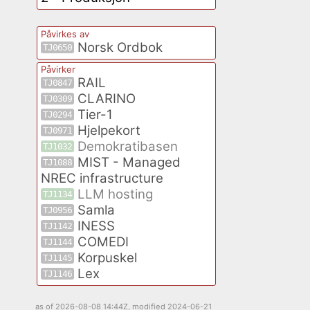
Påvirkes av
Norsk Ordbok
TJ0650
Påvirker
RAIL
TJ0847
CLARINO
TJ0309
Tier-1
TJ0294
Hjelpekort
TJ0971
Demokratibasen
TJ1032
MIST - Managed
TJ1088
NREC infrastructure
LLM hosting
TJ1134
Samla
TJ0956
INESS
TJ1142
COMEDI
TJ1144
Korpuskel
TJ1145
Lex
TJ1146
as of
2026-08-08 14:44Z
, modified
2024-06-21