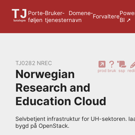
Porte­
Bruker­
Domene­
Powe
Forvaltere
føljen
tjenester
navn
BI ➚
TJ0282
NREC
Norwegian
prod
bruk
ssp
red
Research and
Education Cloud
Selvbetjent infrastruktur for UH-sektoren. Ia
bygd på OpenStack.