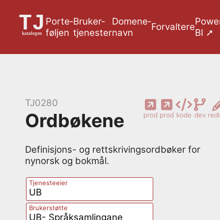
Porte­
Bruker­
Domene­
Powe
Forvaltere
føljen
tjenester
navn
BI ➚
TJ0280
Ordbøkene
prod
prod
kode
dev
red
Definisjons- og rettskrivingsordbøker for
nynorsk og bokmål.
Tjenesteeier
UB
Brukerstøtte
UB- Språksamlingane